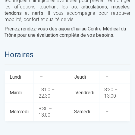
techniques chirurgicales avancées pour prévenir et corriger
les affections touchant les
os
,
articulations
,
muscles
,
tendons
et
nerfs
. Il vous accompagne pour retrouver
mobilité, confort et qualité de vie.
Prenez rendez-vous dès aujourd’hui au Centre Médical du
Trône pour une évaluation complète de vos besoins.
Horaires
Lundi
–
Jeudi
–
18:00 –
8:30 –
Mardi
Vendredi
22:30
13:00
8:30 –
Mercredi
Samedi
–
13:00