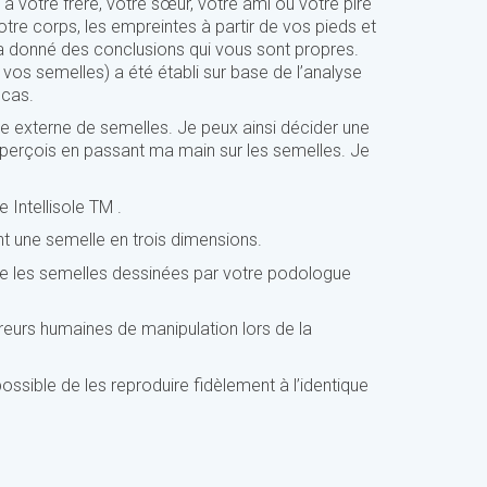
à votre frère, votre sœur, votre ami ou votre pire
tre corps, les empreintes à partir de vos pieds et
a donné des conclusions qui vous sont propres.
vos semelles) a été établi sur base de l’analyse
 cas.
re externe de semelles. Je peux ainsi décider une
e perçois en passant ma main sur les semelles. Je
e Intellisole
TM
.
ent une semelle en trois dimensions.
ême les semelles dessinées par votre podologue
reurs humaines de manipulation lors de la
ossible de les reproduire fidèlement à l’identique