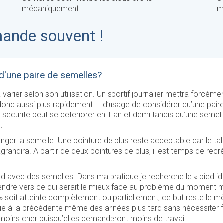
mécaniquement
m
mande souvent !
 d'une paire de semelles?
varier selon son utilisation. Un sportif journalier mettra forcém
donc aussi plus rapidement. Il d’usage de considérer qu’une pair
sécurité peut se détériorer en 1 an et demi tandis qu’une seme
.
anger la semelle. Une pointure de plus reste acceptable car le ta
grandira. A partir de deux pointures de plus, il est temps de rec
pied avec des semelles. Dans ma pratique je recherche le « pied id
tendre vers ce qui serait le mieux face au problème du moment 
 » soit atteinte complètement ou partiellement, ce but reste le m
que à la précédente même des années plus tard sans nécessiter
oins cher puisqu’elles demanderont moins de travail.