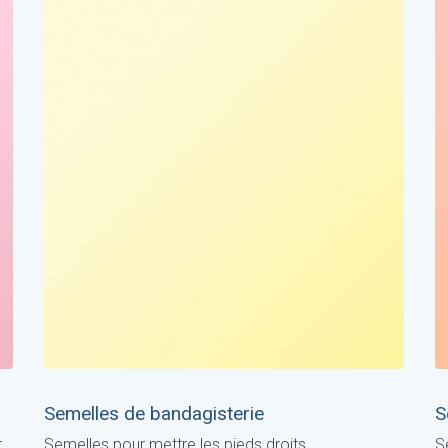
Semelles de bandagisterie
S
r
Semelles pour mettre les pieds droits
S