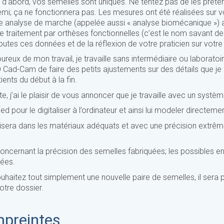
 d’abord, vos semelles sont uniques. Ne tentez pas de les prêter 
mi; ça ne fonctionnera pas. Les mesures ont été réalisées sur vo
e analyse de marche (appelée aussi « analyse biomécanique ») 
e traitement par orthèses fonctionnelles (c’est le nom savant de 
outes ces données et de la réflexion de votre praticien sur votre
reux de mon travail, je travaille sans intermédiaire ou laboratoi
3D Cad-Cam de faire des petits ajustements sur des détails que j
ents du début à la fin.
, j’ai le plaisir de vous annoncer que je travaille avec un systèm
d pour le digitaliser à l’ordinateur et ainsi lui modeler directem
raisera dans les matériaux adéquats et avec une précision extr
ncernant la précision des semelles fabriquées; les possibles er
ées.
ouhaitez tout simplement une nouvelle paire de semelles, il sera p
otre dossier.
mpreintes